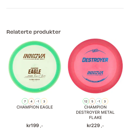
Relaterte produkter
7
4
-1
3
12
5
-1
3
CHAMPION EAGLE
CHAMPION
DESTROYER METAL
FLAKE
kr
199
kr
229
,-
,-