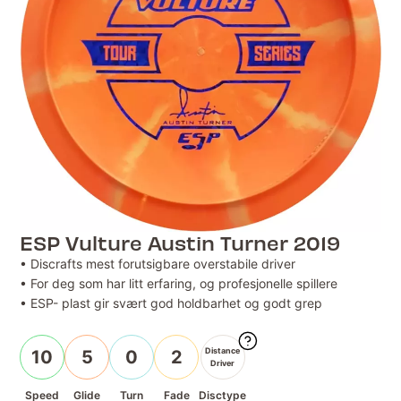
ESP Vulture Austin Turner 2019
• Discrafts mest forutsigbare overstabile driver
• For deg som har litt erfaring, og profesjonelle spillere
• ESP- plast gir svært god holdbarhet og godt grep
Distance
10
5
0
2
Driver
Speed
Glide
Turn
Fade
Disctype