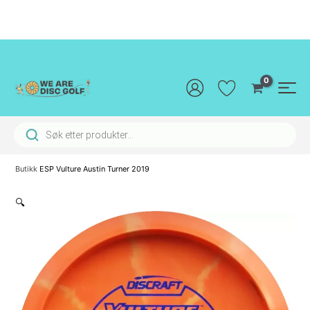
Hopp
rett
til
innholdet
Main
Men
Products search
Butikk
ESP Vulture Austin Turner 2019
🔍