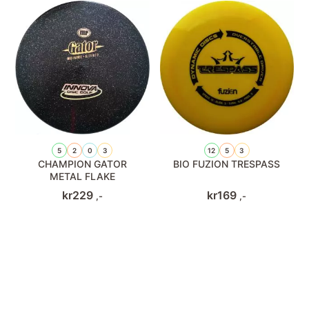
5
2
0
3
12
5
3
CHAMPION GATOR
BIO FUZION TRESPASS
METAL FLAKE
kr
229
kr
169
,-
,-