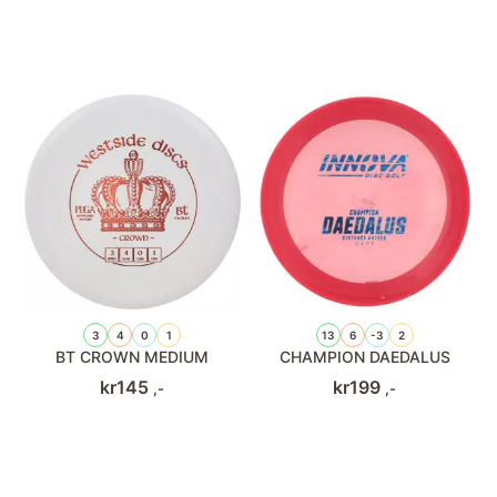
3
4
0
1
13
6
-3
2
BT CROWN MEDIUM
CHAMPION DAEDALUS
kr
145
kr
199
,-
,-