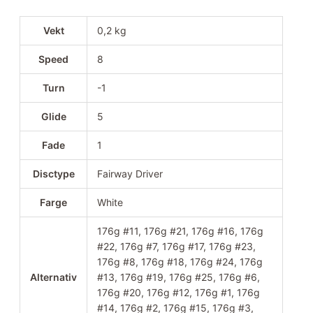
Vekt
0,2 kg
Speed
8
Turn
-1
Glide
5
Fade
1
Disctype
Fairway Driver
Farge
White
176g #11, 176g #21, 176g #16, 176g
#22, 176g #7, 176g #17, 176g #23,
176g #8, 176g #18, 176g #24, 176g
Alternativ
#13, 176g #19, 176g #25, 176g #6,
176g #20, 176g #12, 176g #1, 176g
#14, 176g #2, 176g #15, 176g #3,