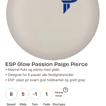
ESP Glow Passion Paige Pierce
• Nøytral flukt og plenty med glide
• Designet for å passer alle ferdighetsnivåer
• ESP- plast gir svært god holdbarhet og godt grep
Fairway
8
5
-1
1
Driver
Speed
Glide
Turn
Fade
Disctype