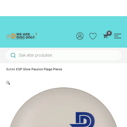
Hopp
rett
til
innholdet
Main
Men
Products search
Butikk
ESP Glow Passion Paige Pierce
🔍