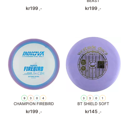
BEAST
kr
199
kr
199
,-
,-
9
3
0
4
3
3
0
1
CHAMPION FIREBIRD
BT SHIELD SOFT
kr
199
kr
145
,-
,-