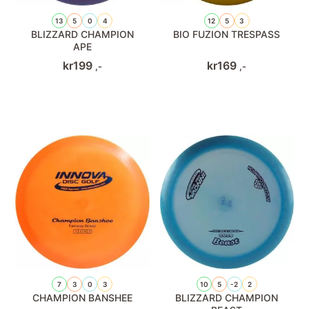
13
5
0
4
12
5
3
BLIZZARD CHAMPION
BIO FUZION TRESPASS
APE
kr
199
kr
169
,-
,-
7
3
0
3
10
5
-2
2
CHAMPION BANSHEE
BLIZZARD CHAMPION