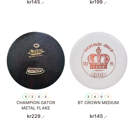
kr
145
kr
199
,-
,-
5
2
0
3
3
4
0
1
CHAMPION GATOR
BT CROWN MEDIUM
METAL FLAKE
kr
229
kr
145
,-
,-