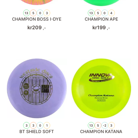
13
5
0
3
13
5
0
4
CHAMPION BOSS I-DYE
CHAMPION APE
kr
209
kr
199
,-
,-
3
3
0
1
13
5
-2
3
BT SHIELD SOFT
CHAMPION KATANA