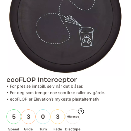
ecoFLOP Interceptor
• For presise innspill, selv når det blåser.
• For deg som trenger noe som ikke ruller av gårde.
• ecoFLOP er Elevation’s mykeste plastalternativ.
5
3
0
3
Midrange
Speed
Glide
Turn
Fade
Disctype