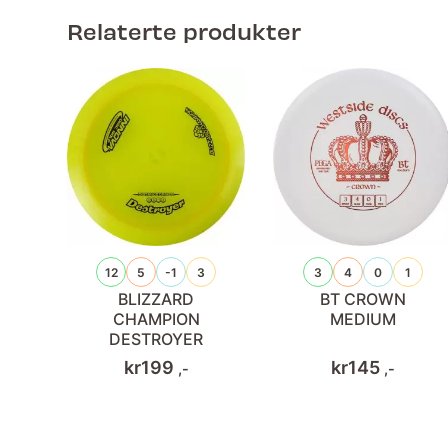
Relaterte produkter
12
5
-1
3
3
4
0
1
BLIZZARD
BT CROWN
CHAMPION
MEDIUM
DESTROYER
kr
199
kr
145
,-
,-