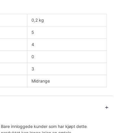
0,2 kg
5
4
0
3
Midrange
Bare innloggede kunder som har kjøpt dette
produktet kan legge igjen en omtale.