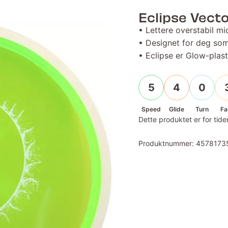
Eclipse Vect
• Lettere overstabil m
• Designet for deg som 
• Eclipse er Glow-pla
5
4
0
Speed
Glide
Turn
Fa
Dette produktet er for tiden
Produktnummer:
4578173