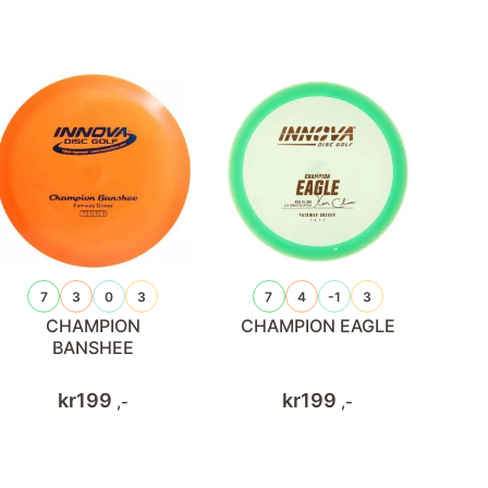
7
3
0
3
7
4
-1
3
CHAMPION
CHAMPION EAGLE
BANSHEE
kr
199
kr
199
,-
,-