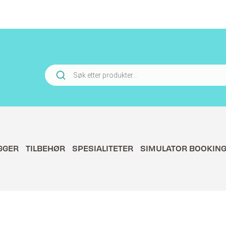
Products
search
GGER
TILBEHØR
SPESIALITETER
SIMULATOR BOOKIN