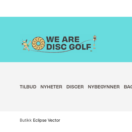
Hopp
rett
til
innholdet
TILBUD
NYHETER
DISCER
NYBEGYNNER
BA
Butikk
Eclipse Vector