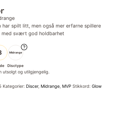
or
idrange
har spilt litt, men også mer erfarne spillere
st med svært god holdbarhet
3
Midrange
de
Disctype
 utsolgt og utilgjengelig.
5
Kategorier:
Discer
,
Midrange
,
MVP
Stikkord:
Glow