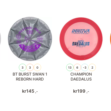
3
3
0
13
6
-3
2
BT BURST SWAN 1
CHAMPION
REBORN HARD
DAEDALUS
kr
145
kr
199
,-
,-