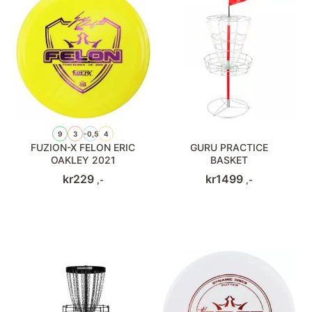
9
3
-0,5
4
FUZION-X FELON ERIC
GURU PRACTICE
OAKLEY 2021
BASKET
kr
229
kr
1499
,-
,-