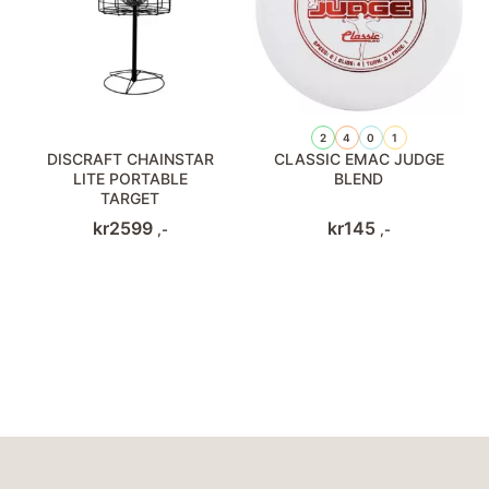
2
4
0
1
DISCRAFT CHAINSTAR
CLASSIC EMAC JUDGE
LITE PORTABLE
BLEND
TARGET
kr
2599
kr
145
,-
,-