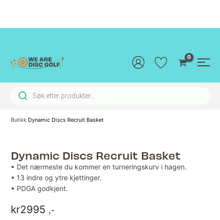
Hopp
rett
til
innholdet
Main
Men
Products search
Butikk
Dynamic Discs Recruit Basket
Dynamic Discs Recruit Basket
• Det nærmeste du kommer en turneringskurv i hagen.
• 13 indre og ytre kjettinger.
• PDGA godkjent.
kr
2995
,-