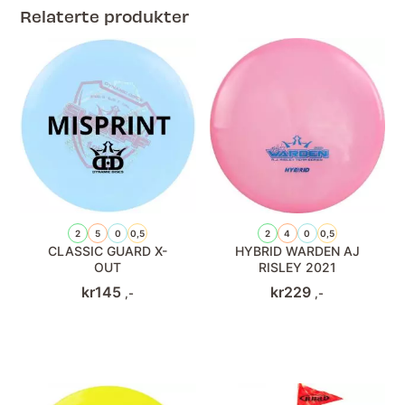
Relaterte produkter
2
5
0
0,5
2
4
0
0,5
CLASSIC GUARD X-
HYBRID WARDEN AJ
OUT
RISLEY 2021
kr
145
kr
229
,-
,-