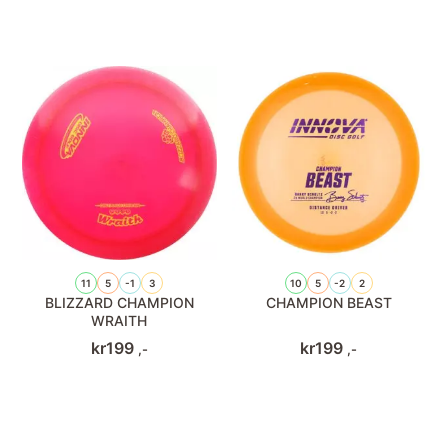
11
5
-1
3
10
5
-2
2
BLIZZARD CHAMPION
CHAMPION BEAST
WRAITH
kr
199
kr
199
,-
,-