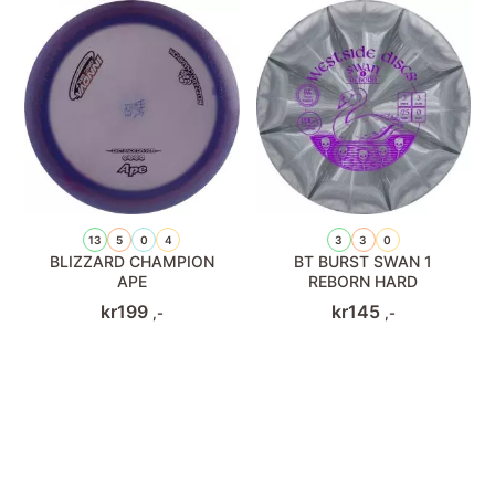
13
5
0
4
3
3
0
BLIZZARD CHAMPION
BT BURST SWAN 1
APE
REBORN HARD
kr
199
kr
145
,-
,-