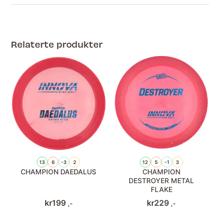
Relaterte produkter
13
6
-3
2
12
5
-1
3
CHAMPION DAEDALUS
CHAMPION
DESTROYER METAL
FLAKE
kr
199
kr
229
,-
,-