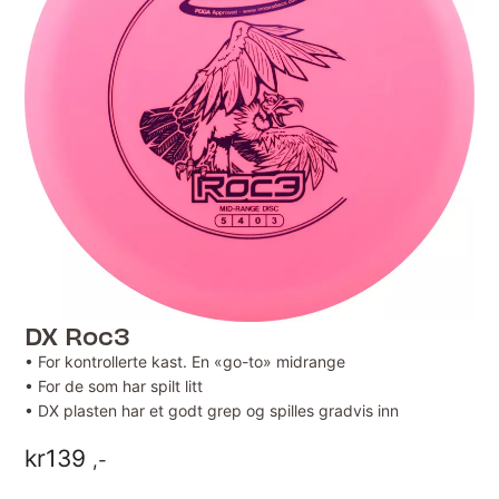
DX Roc3
• For kontrollerte kast. En «go-to» midrange
• For de som har spilt litt
• DX plasten har et godt grep og spilles gradvis inn
kr
139
,-