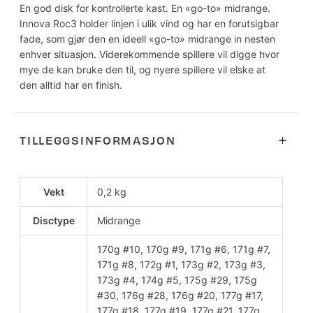
En god disk for kontrollerte kast. En «go-to» midrange.
Innova Roc3 holder linjen i ulik vind og har en forutsigbar
fade, som gjør den en ideell «go-to» midrange in nesten
enhver situasjon. Viderekommende spillere vil digge hvor
mye de kan bruke den til, og nyere spillere vil elske at
den alltid har en finish.
TILLEGGSINFORMASJON
Vekt
0,2 kg
Disctype
Midrange
170g #10, 170g #9, 171g #6, 171g #7,
171g #8, 172g #1, 173g #2, 173g #3,
173g #4, 174g #5, 175g #29, 175g
#30, 176g #28, 176g #20, 177g #17,
177g #18, 177g #19, 177g #21, 177g