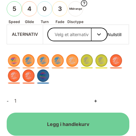
5
4
0
3
Midrange
Speed
Glide
Turn
Fade
Disctype
ALTERNATIV
Nullstill
DX
+
-
Roc3
antall
Legg i handlekurv