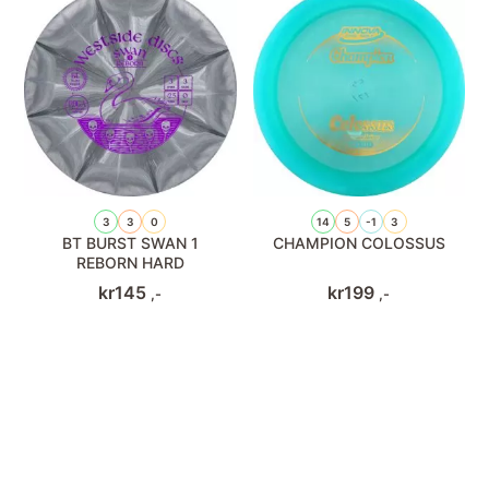
3
3
0
14
5
-1
3
BT BURST SWAN 1
CHAMPION COLOSSUS
REBORN HARD
kr
145
kr
199
,-
,-