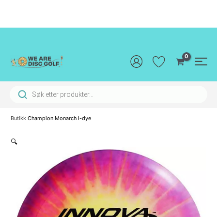
Hopp
rett
til
innholdet
Main
Men
Products search
Butikk
Champion Monarch I-dye
🔍