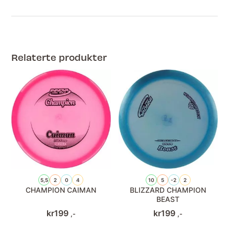
Relaterte produkter
5,5
2
0
4
10
5
-2
2
CHAMPION CAIMAN
BLIZZARD CHAMPION
BEAST
kr
199
kr
199
,-
,-