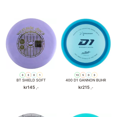
3
3
0
1
13
5
0
3
BT SHIELD SOFT
400 D1 GANNON BUHR
kr
145
kr
215
,-
,-