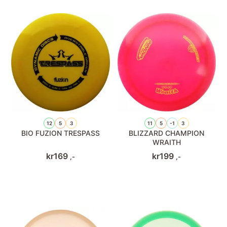
12
5
3
11
5
-1
3
BIO FUZION TRESPASS
BLIZZARD CHAMPION
WRAITH
kr
169
kr
199
,-
,-