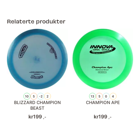
Relaterte produkter
10
5
-2
2
13
5
0
4
BLIZZARD CHAMPION
CHAMPION APE
BEAST
kr
199
kr
199
,-
,-