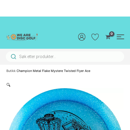
Hopp
rett
til
innholdet
Main
Men
Products search
Butikk
Champion Metal Flake Mystere Twisted Flyer Ace
🔍