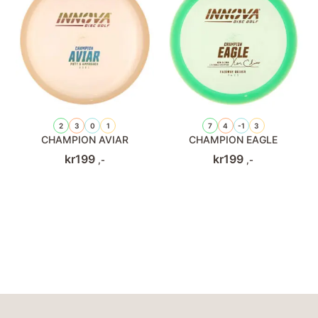
2
3
0
1
7
4
-1
3
CHAMPION AVIAR
CHAMPION EAGLE
kr
199
kr
199
,-
,-