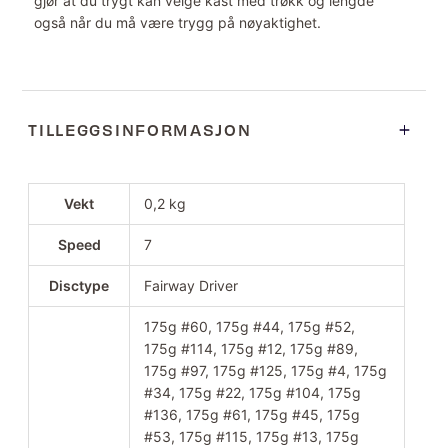
gjør at du trygt kan velge kast med trøkk og lengde
også når du må være trygg på nøyaktighet.
TILLEGGSINFORMASJON
Vekt
0,2 kg
Speed
7
Disctype
Fairway Driver
175g #60, 175g #44, 175g #52,
175g #114, 175g #12, 175g #89,
175g #97, 175g #125, 175g #4, 175g
#34, 175g #22, 175g #104, 175g
#136, 175g #61, 175g #45, 175g
#53, 175g #115, 175g #13, 175g