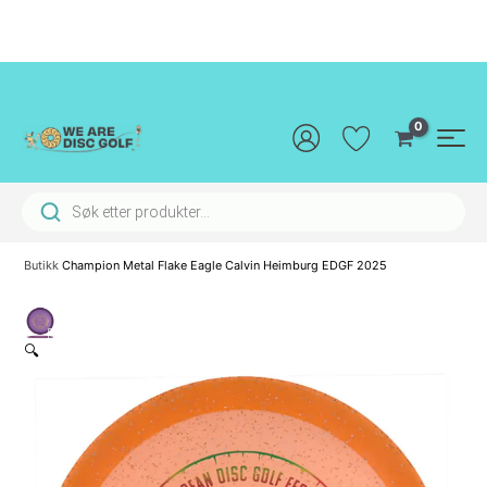
Hopp
rett
til
innholdet
Main
Men
Products search
Butikk
Champion Metal Flake Eagle Calvin Heimburg EDGF 2025
🔍