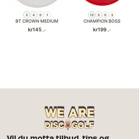
3
4
0
1
13
5
0
3
BT CROWN MEDIUM
CHAMPION BOSS
kr
145
kr
199
,-
,-
Vil du motta tilbud, tips og