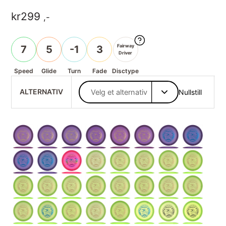
kr
299
,-
Fairway
7
5
-1
3
Driver
Speed
Glide
Turn
Fade
Disctype
ALTERNATIV
Nullstill