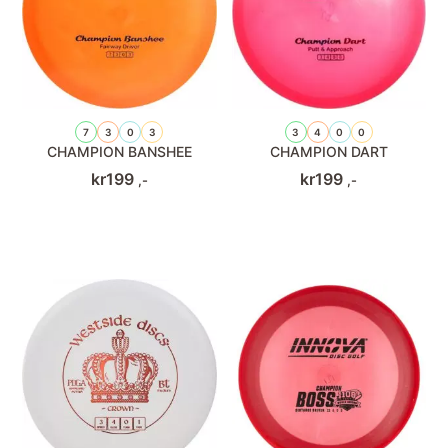
7
3
0
3
3
4
0
0
CHAMPION BANSHEE
CHAMPION DART
kr
199
kr
199
,-
,-