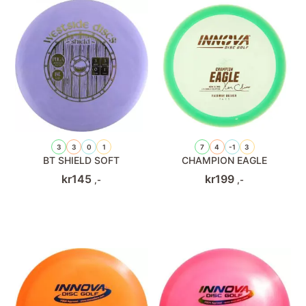
3
3
0
1
7
4
-1
3
BT SHIELD SOFT
CHAMPION EAGLE
kr
145
kr
199
,-
,-