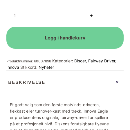
Champion
+
-
Metal
Flake
Eagle
Calvin
Legg i handlekurv
Heimburg
EDGF
2025
Kategorier:
Discer
,
Fairway Driver
,
Produktnummer:
60007898
antall
Innova
Stikkord:
Nyheter
BESKRIVELSE
Et godt valg som den første motvinds-driveren,
flexkast eller turnover-kast med trøkk. Innova Eagle
er produsentens originale, fairway-driver for spillere
på et profesjonelt nivå. Diskens forutsigbare flyevne