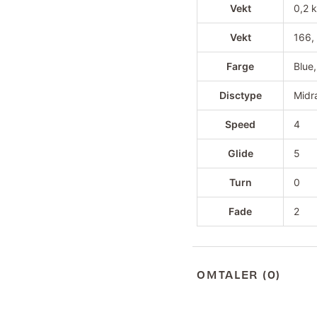
Vekt
0,2 
Vekt
166,
Farge
Blue
Disctype
Midr
Speed
4
Glide
5
Turn
0
Fade
2
OMTALER (0)