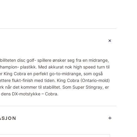
iliteten disc golf- spillere ønsker seg fra en midrange,
ampion- plastikk. Med akkurat nok high speed turn til
k, er King Cobra en perfekt go-to-midrange, som også
 rettere flukt-finish med tiden. King Cobra (Ontario-mold)
k når det kommer til stabilitet. Som Super Stingray, er
n dens DX-motstykke – Cobra.
ASJON