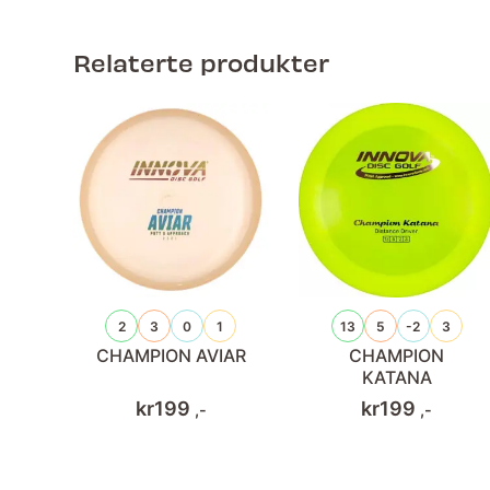
Relaterte produkter
2
3
0
1
13
5
-2
3
CHAMPION AVIAR
CHAMPION
KATANA
kr
199
kr
199
,-
,-