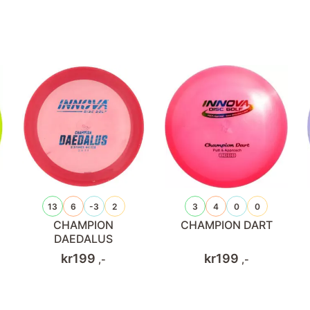
13
6
-3
2
3
4
0
0
CHAMPION
CHAMPION DART
DAEDALUS
kr
199
kr
199
,-
,-