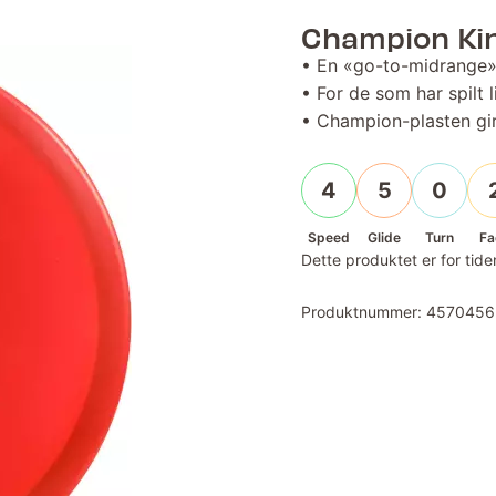
Champion Ki
• En «go-to-midrange» 
• For de som har spilt l
• Champion-plasten gir
4
5
0
Speed
Glide
Turn
Fa
Dette produktet er for tiden
Produktnummer:
4570456