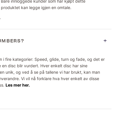
Bare innloggede kunder som har kjøpt dette
produktet kan legge igjen en omtale.
.
NUMBERS?
 i fire kategorier: Speed, glide, turn og fade, og det er
 en disc blir vurdert. Hver enkelt disc har sine
n unik, og ved å se på tallene vi har brukt, kan man
erandre. Vi vil nå forklare hva hver enkelt av disse
ss.
Les mer her.