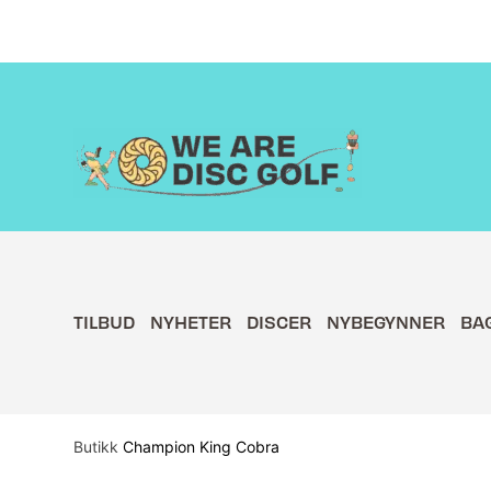
Hopp
rett
til
innholdet
TILBUD
NYHETER
DISCER
NYBEGYNNER
BA
Butikk
Champion King Cobra