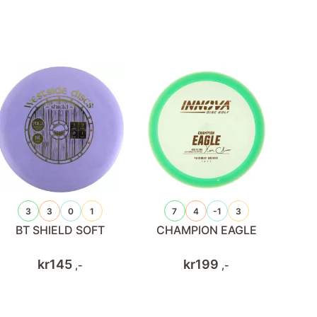
3
3
0
1
7
4
-1
3
BT SHIELD SOFT
CHAMPION EAGLE
kr
145
kr
199
,-
,-