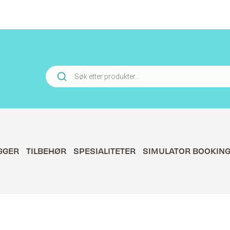
Products
search
GGER
TILBEHØR
SPESIALITETER
SIMULATOR BOOKIN