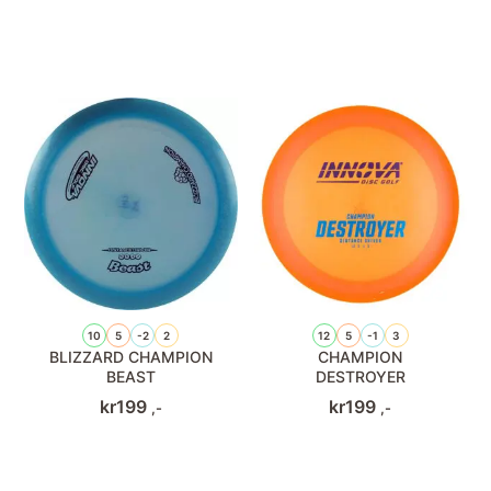
10
5
-2
2
12
5
-1
3
BLIZZARD CHAMPION
CHAMPION
BEAST
DESTROYER
kr
199
kr
199
,-
,-