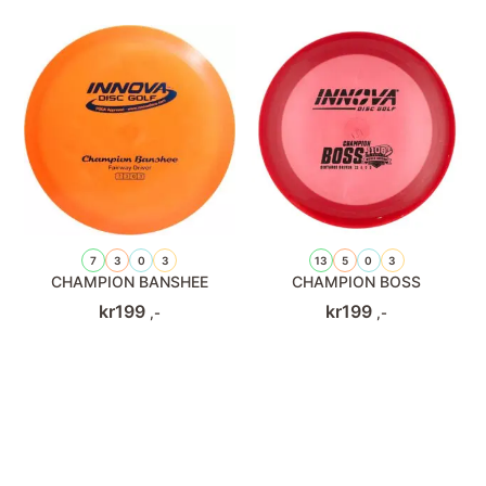
7
3
0
3
13
5
0
3
CHAMPION BANSHEE
CHAMPION BOSS
kr
199
kr
199
,-
,-