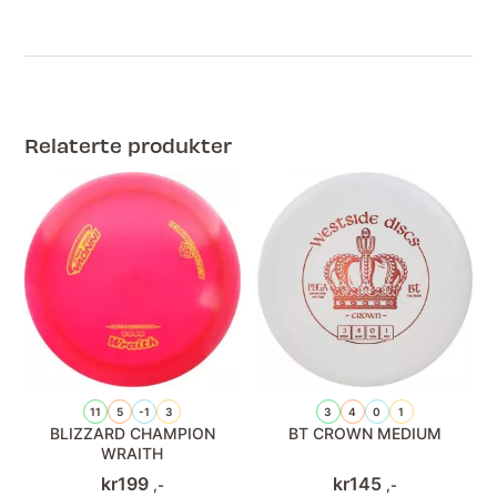
Relaterte produkter
11
5
-1
3
3
4
0
1
BLIZZARD CHAMPION
BT CROWN MEDIUM
WRAITH
kr
199
kr
145
,-
,-