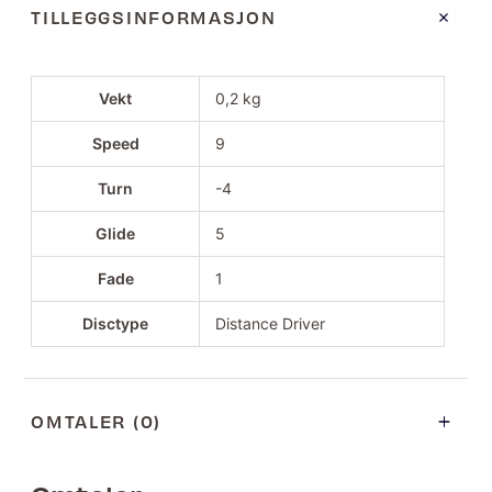
TILLEGGSINFORMASJON
Vekt
0,2 kg
Speed
9
Turn
-4
Glide
5
Fade
1
Disctype
Distance Driver
OMTALER (0)