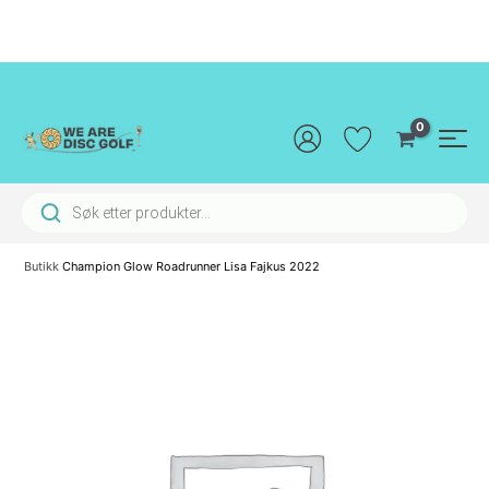
Hopp
rett
til
innholdet
Main
Men
Products search
Butikk
Champion Glow Roadrunner Lisa Fajkus 2022