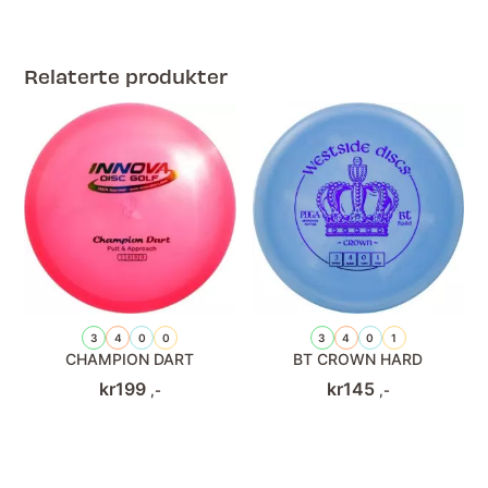
Relaterte produkter
3
4
0
0
3
4
0
1
CHAMPION DART
BT CROWN HARD
kr
199
kr
145
,-
,-