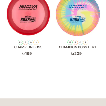
13
5
0
3
13
5
0
3
CHAMPION BOSS
CHAMPION BOSS I-DYE
kr
199
kr
209
,-
,-