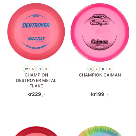
12
5
-1
3
5,5
2
0
4
CHAMPION
CHAMPION CAIMAN
DESTROYER METAL
FLAKE
kr
229
kr
199
,-
,-