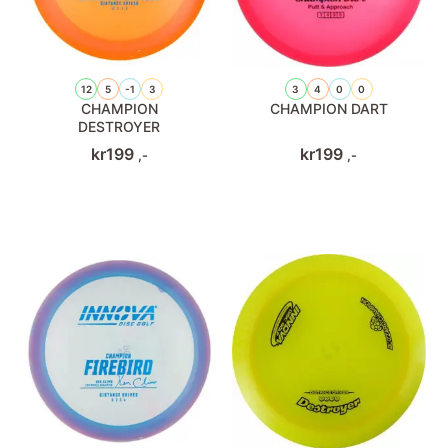
12
5
-1
3
3
4
0
0
CHAMPION
CHAMPION DART
DESTROYER
kr
199
kr
199
,-
,-