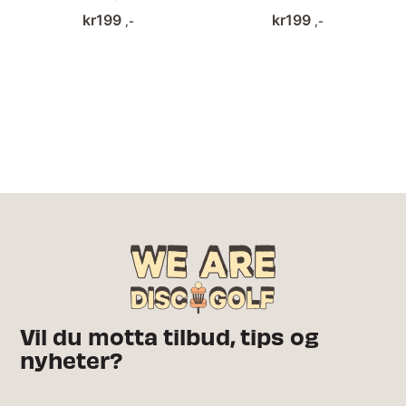
kr
199
kr
199
,-
,-
Vil du motta tilbud, tips og
nyheter?