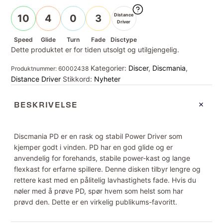
Distance
10
4
0
3
Driver
Speed
Glide
Turn
Fade
Disctype
Dette produktet er for tiden utsolgt og utilgjengelig.
Kategorier:
Discer
,
Discmania
,
Produktnummer:
60002438
Distance Driver
Stikkord:
Nyheter
BESKRIVELSE
Discmania PD er en rask og stabil Power Driver som
kjemper godt i vinden. PD har en god glide og er
anvendelig for forehands, stabile power-kast og lange
flexkast for erfarne spillere. Denne disken tilbyr lengre og
rettere kast med en pålitelig lavhastighets fade. Hvis du
nøler med å prøve PD, spør hvem som helst som har
prøvd den. Dette er en virkelig publikums-favoritt.