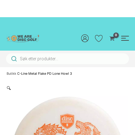
Hopp
rett
til
innholdet
Main
Men
Products search
Butikk
C-Line Metal Flake PD Lone Howl 3
🔍