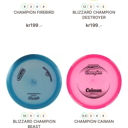
9
3
0
4
12
5
-1
3
CHAMPION FIREBIRD
BLIZZARD CHAMPION
DESTROYER
kr
199
kr
199
,-
,-
10
5
-2
2
5,5
2
0
4
BLIZZARD CHAMPION
CHAMPION CAIMAN
BEAST