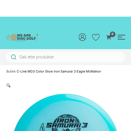
Hopp
rett
til
innholdet
Main
Men
Products search
Butikk
C-Line MD3 Color Glow Iron Samurai 3 Eagle McMahon
🔍