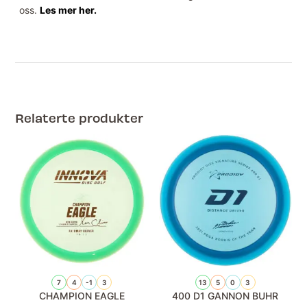
oss.
Les mer her.
Relaterte produkter
7
4
-1
3
13
5
0
3
CHAMPION EAGLE
400 D1 GANNON BUHR