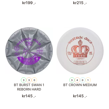
kr
199
kr
215
,-
,-
3
3
0
3
4
0
1
BT BURST SWAN 1
BT CROWN MEDIUM
REBORN HARD
kr
145
kr
145
,-
,-