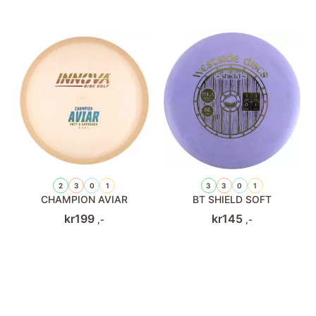
2
3
0
1
3
3
0
1
CHAMPION AVIAR
BT SHIELD SOFT
kr
199
kr
145
,-
,-