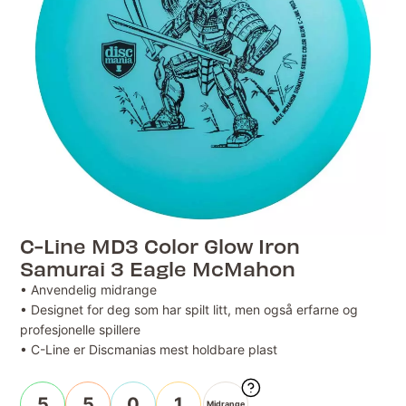
C-Line MD3 Color Glow Iron
Samurai 3 Eagle McMahon
• Anvendelig midrange
• Designet for deg som har spilt litt, men også erfarne og
profesjonelle spillere
• C-Line er Discmanias mest holdbare plast
5
5
0
1
Midrange