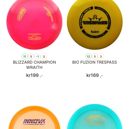
11
5
-1
3
12
5
3
BLIZZARD CHAMPION
BIO FUZION TRESPASS
WRAITH
kr
199
kr
169
,-
,-