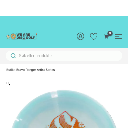
Hopp
rett
til
innholdet
Main
Men
Products search
Butikk
Bravo Ranger Artist Series
🔍