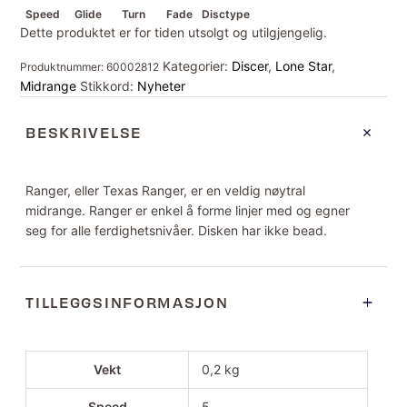
Speed
Glide
Turn
Fade
Disctype
Dette produktet er for tiden utsolgt og utilgjengelig.
Kategorier:
Discer
,
Lone Star
,
Produktnummer:
60002812
Midrange
Stikkord:
Nyheter
BESKRIVELSE
Ranger, eller Texas Ranger, er en veldig nøytral
midrange. Ranger er enkel å forme linjer med og egner
seg for alle ferdighetsnivåer. Disken har ikke bead.
TILLEGGSINFORMASJON
Vekt
0,2 kg
Speed
5