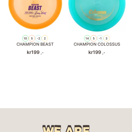
10
5
-2
2
14
5
-1
3
CHAMPION BEAST
CHAMPION COLOSSUS
kr
199
kr
199
,-
,-