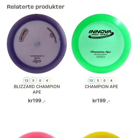
Relaterte produkter
13
5
0
4
13
5
0
4
BLIZZARD CHAMPION
CHAMPION APE
APE
kr
199
kr
199
,-
,-