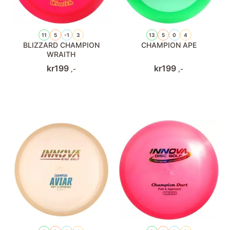
11
5
-1
3
13
5
0
4
BLIZZARD CHAMPION
CHAMPION APE
WRAITH
kr
199
kr
199
,-
,-