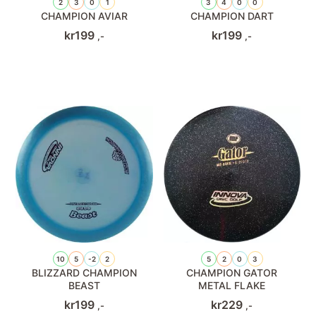
2
3
0
1
3
4
0
0
CHAMPION AVIAR
CHAMPION DART
kr
199
kr
199
,-
,-
10
5
-2
2
5
2
0
3
BLIZZARD CHAMPION
CHAMPION GATOR
BEAST
METAL FLAKE
kr
199
kr
229
,-
,-