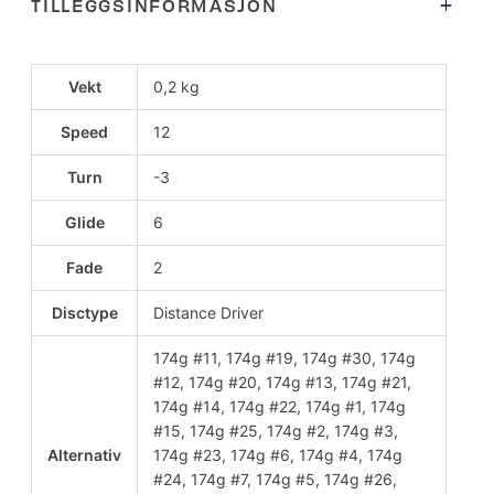
TILLEGGSINFORMASJON
Vekt
0,2 kg
Speed
12
Turn
-3
Glide
6
Fade
2
Disctype
Distance Driver
174g #11, 174g #19, 174g #30, 174g
#12, 174g #20, 174g #13, 174g #21,
174g #14, 174g #22, 174g #1, 174g
#15, 174g #25, 174g #2, 174g #3,
Alternativ
174g #23, 174g #6, 174g #4, 174g
#24, 174g #7, 174g #5, 174g #26,