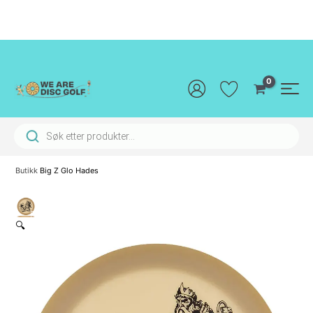
Hopp
rett
til
innholdet
Main
Men
Products search
Butikk
Big Z Glo Hades
🔍