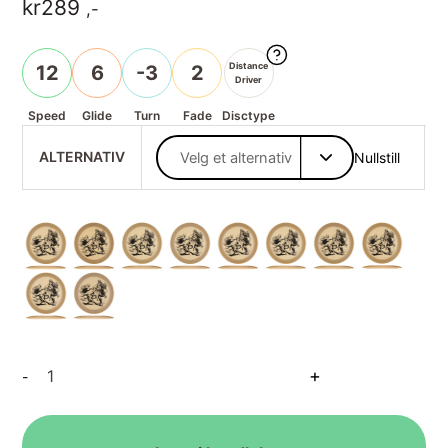
kr
289
,-
Distance
12
6
-3
2
Driver
Speed
Glide
Turn
Fade
Disctype
ALTERNATIV
Nullstill
Big
+
-
Z
Glo
Hades