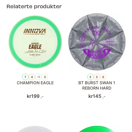
Relaterte produkter
7
4
-1
3
3
3
0
CHAMPION EAGLE
BT BURST SWAN 1
REBORN HARD
kr
199
kr
145
,-
,-