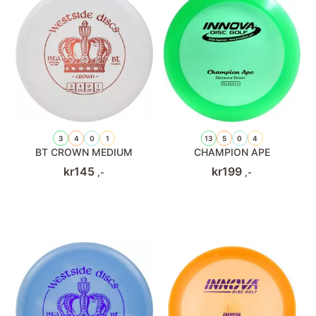
3
4
0
1
13
5
0
4
BT CROWN MEDIUM
CHAMPION APE
kr
145
kr
199
,-
,-