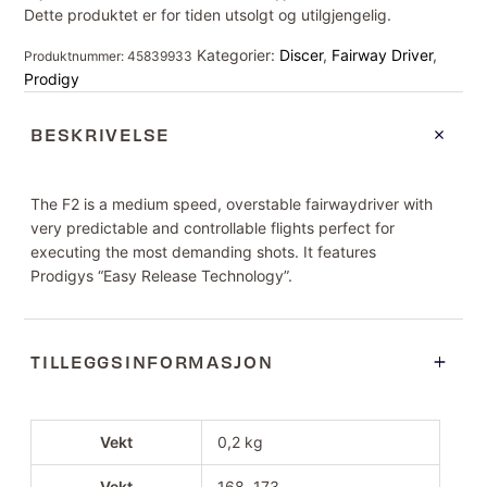
Dette produktet er for tiden utsolgt og utilgjengelig.
Kategorier:
Discer
,
Fairway Driver
,
Produktnummer:
45839933
Prodigy
BESKRIVELSE
The F2 is a medium speed, overstable fairwaydriver with
very predictable and controllable flights perfect for
executing the most demanding shots. It features
Prodigys “Easy Release Technology”.
TILLEGGSINFORMASJON
Vekt
0,2 kg
Vekt
168, 173