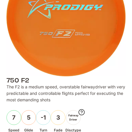
750 F2
The F2 is a medium speed, overstable fairwaydriver with very
predictable and controllable flights perfect for executing the
most demanding shots
Fairway
7
5
-1
3
Driver
Speed
Glide
Turn
Fade
Disctype