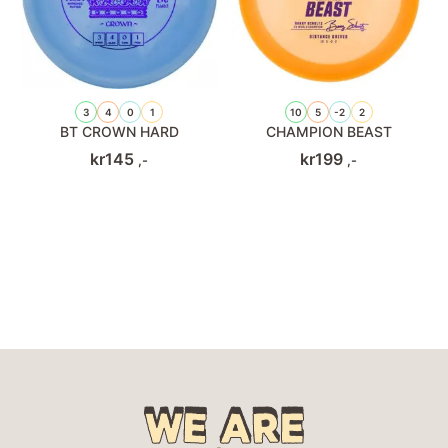
3
4
0
1
10
5
-2
2
BT CROWN HARD
CHAMPION BEAST
kr
145
kr
199
,-
,-