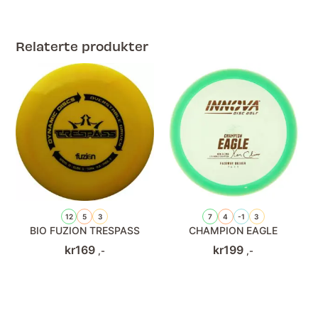
Relaterte produkter
12
5
3
7
4
-1
3
BIO FUZION TRESPASS
CHAMPION EAGLE
kr
169
kr
199
,-
,-