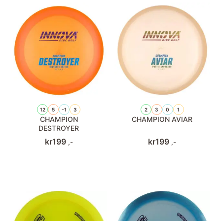
12
5
-1
3
2
3
0
1
CHAMPION
CHAMPION AVIAR
DESTROYER
kr
199
kr
199
,-
,-