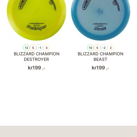
12
5
-1
3
10
5
-2
2
BLIZZARD CHAMPION
BLIZZARD CHAMPION
DESTROYER
BEAST
kr
199
kr
199
,-
,-