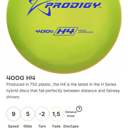
400G H4
Produced in 750 plastic, the H4 is the latest in the H Series
hybrid discs that fall perfectly between distance and fairway
drivers
Distance
9
5
-2
1,5
Driver
Speed
Glide
Turn
Fade
Disctype