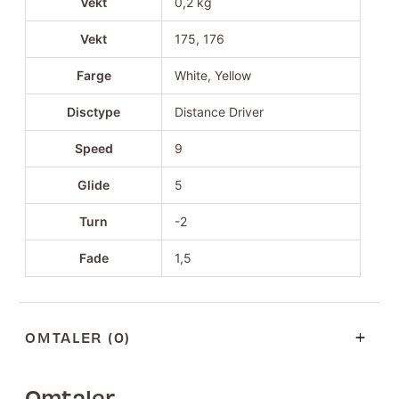
Vekt
0,2 kg
Vekt
175, 176
Farge
White, Yellow
Disctype
Distance Driver
Speed
9
Glide
5
Turn
-2
Fade
1,5
OMTALER (0)
Omtaler