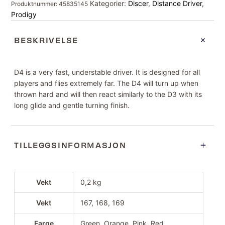
Kategorier:
Discer
,
Distance Driver
,
Produktnummer:
45835145
Prodigy
BESKRIVELSE
D4 is a very fast, understable driver. It is designed for all
players and flies extremely far. The D4 will turn up when
thrown hard and will then react similarly to the D3 with its
long glide and gentle turning finish.
TILLEGGSINFORMASJON
Vekt
0,2 kg
Vekt
167, 168, 169
Farge
Green, Orange, Pink, Red