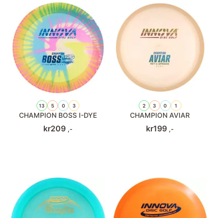
13
5
0
3
2
3
0
1
CHAMPION BOSS I-DYE
CHAMPION AVIAR
kr
209
kr
199
,-
,-