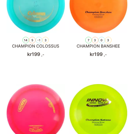
14
5
-1
3
7
3
0
3
CHAMPION COLOSSUS
CHAMPION BANSHEE
kr
199
kr
199
,-
,-