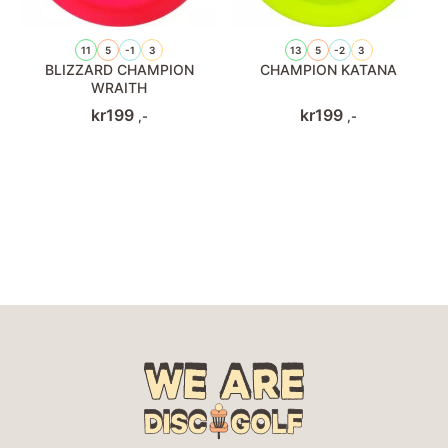
11
5
-1
3
13
5
-2
3
BLIZZARD CHAMPION
CHAMPION KATANA
WRAITH
kr
199
kr
199
,-
,-