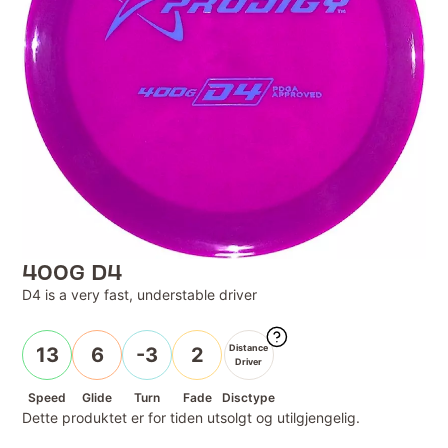
400G D4
D4 is a very fast, understable driver
Distance
13
6
-3
2
Driver
Speed
Glide
Turn
Fade
Disctype
Dette produktet er for tiden utsolgt og utilgjengelig.