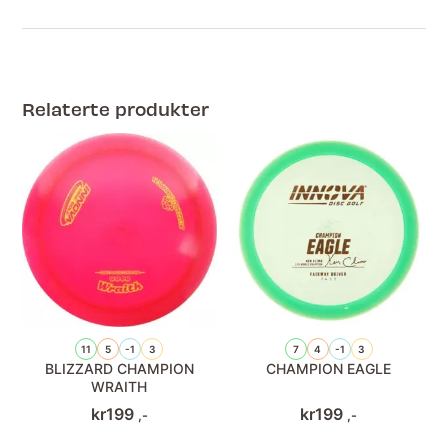
Relaterte produkter
11
5
-1
3
7
4
-1
3
BLIZZARD CHAMPION
CHAMPION EAGLE
WRAITH
kr
199
kr
199
,-
,-