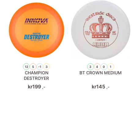
12
5
-1
3
3
4
0
1
CHAMPION
BT CROWN MEDIUM
DESTROYER
kr
199
kr
145
,-
,-