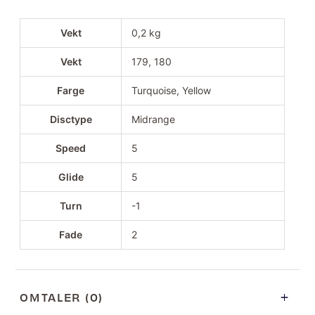
Vekt
0,2 kg
Vekt
179, 180
Farge
Turquoise, Yellow
Disctype
Midrange
Speed
5
Glide
5
Turn
-1
Fade
2
OMTALER (0)