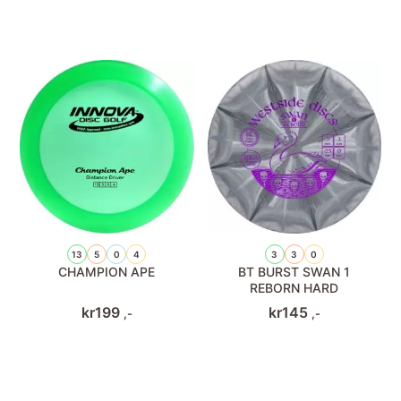
13
5
0
4
3
3
0
CHAMPION APE
BT BURST SWAN 1
REBORN HARD
kr
199
kr
145
,-
,-