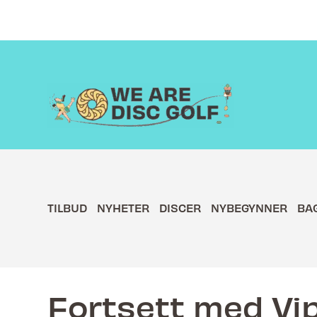
Hopp
rett
til
innholdet
TILBUD
NYHETER
DISCER
NYBEGYNNER
BA
Fortsett med Vi