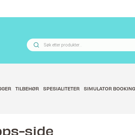
Products
search
GGER
TILBEHØR
SPESIALITETER
SIMULATOR BOOKIN
pps-side