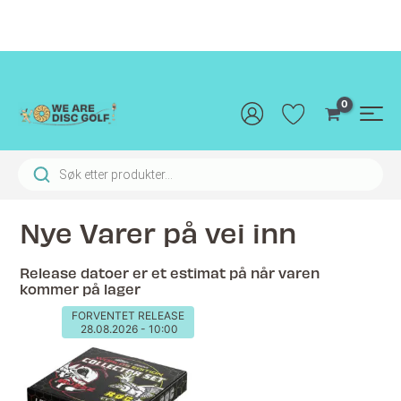
Hopp
rett
til
innholdet
Main
Men
Products search
Nye Varer på vei inn
Release datoer er et estimat på når varen
kommer på lager
FORVENTET RELEASE
28.08.2026 - 10:00