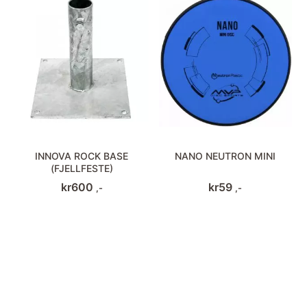
INNOVA ROCK BASE
NANO NEUTRON MINI
(FJELLFESTE)
kr
600
kr
59
,-
,-