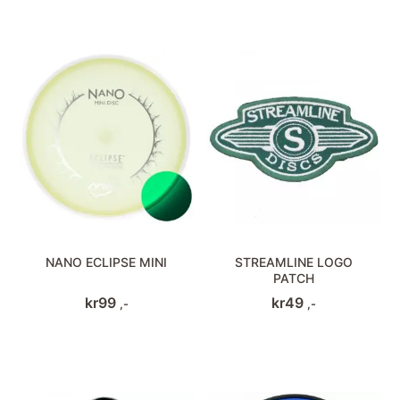
NANO ECLIPSE MINI
STREAMLINE LOGO
PATCH
kr
99
kr
49
,-
,-