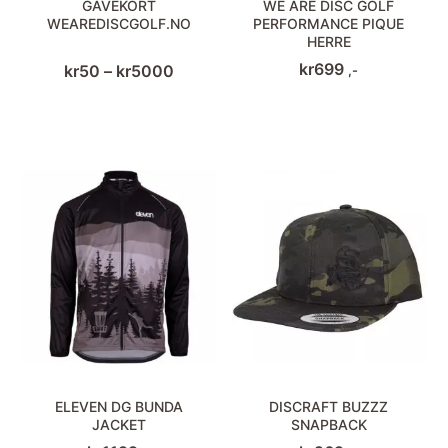
GAVEKORT
WE ARE DISC GOLF
WEAREDISCGOLF.NO
PERFORMANCE PIQUE
HERRE
kr
699
Prisområde:
kr
50
–
kr
5000
,-
kr50
til
kr5000
ELEVEN DG BUNDA
DISCRAFT BUZZZ
JACKET
SNAPBACK