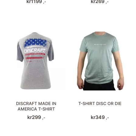
kr
1199
kr
269
,-
,-
DISCRAFT MADE IN
T-SHIRT DISC OR DIE
AMERICA T-SHIRT
kr
299
kr
349
,-
,-