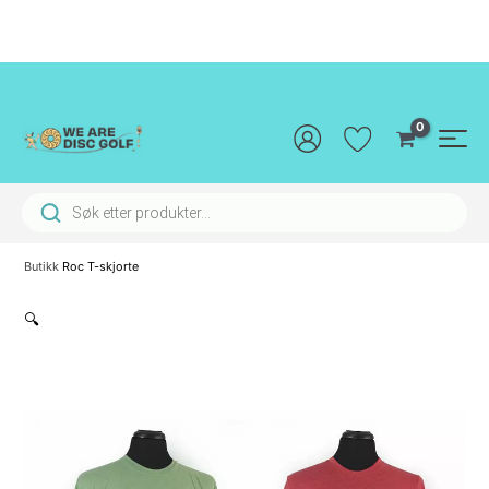
Hopp
rett
til
innholdet
Main
Men
Products search
Butikk
Roc T-skjorte
🔍