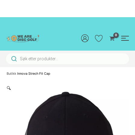
Hopp
rett
til
innholdet
Main
Men
Products search
Butikk
Innova Strech Fit Cap
🔍