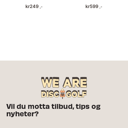
kr
249
kr
599
,-
,-
Vil du motta tilbud, tips og
nyheter?