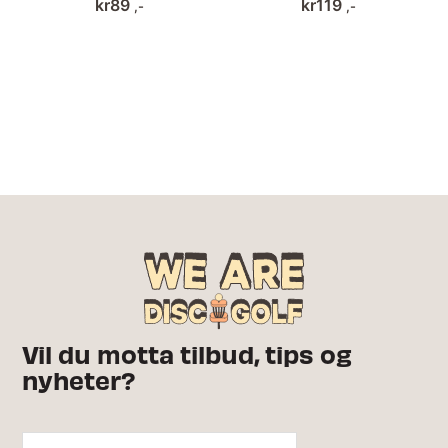
kr
89
kr
119
,-
,-
Vil du motta tilbud, tips og
nyheter?