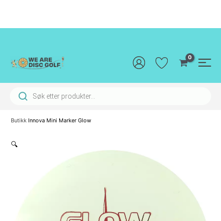
Hopp
rett
til
innholdet
Main
Men
Products search
Butikk
Innova Mini Marker Glow
🔍