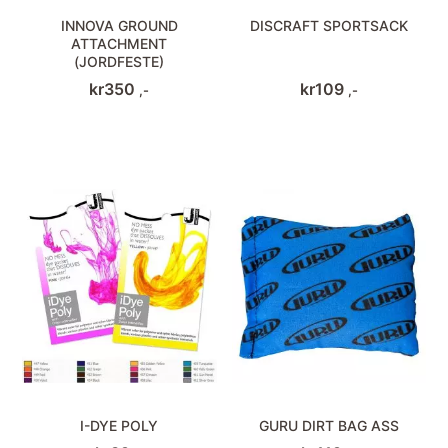
INNOVA GROUND
DISCRAFT SPORTSACK
ATTACHMENT
(JORDFESTE)
kr
350
kr
109
,-
,-
I-DYE POLY
GURU DIRT BAG ASS