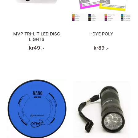
MVP TRI-LIT LED DISC
I-DYE POLY
LIGHTS
kr
49
kr
89
,-
,-