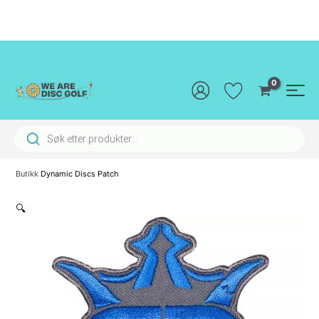
Hopp
rett
til
innholdet
Main
Men
Products search
Butikk
Dynamic Discs Patch
🔍