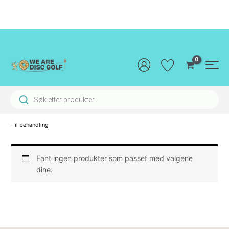
Hopp
rett
til
innholdet
Main
Men
Products search
Til behandling
Fant ingen produkter som passet med valgene
dine.