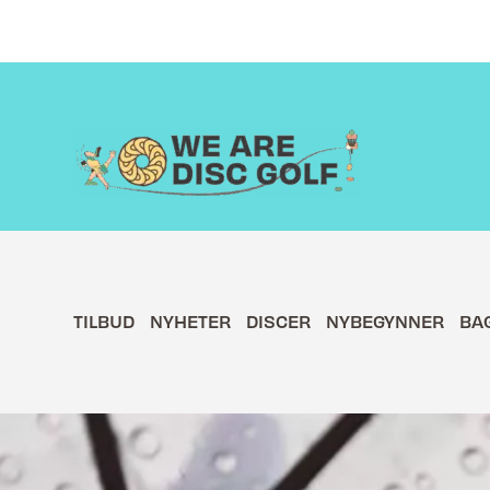
Hopp
rett
til
innholdet
TILBUD
NYHETER
DISCER
NYBEGYNNER
BA