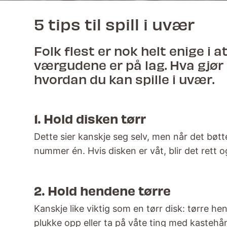
5 tips til spill i uvær
Folk flest er nok helt enige i a
værgudene er på lag. Hva gjør 
hvordan du kan spille i uvær.
1. Hold disken tørr
Dette sier kanskje seg selv, men når det bøtte
nummer én. Hvis disken er våt, blir det rett og
2. Hold hendene tørre
Kanskje like viktig som en tørr disk: tørre he
plukke opp eller ta på våte ting med kastehå