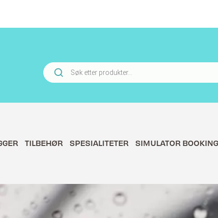
Products
search
GGER
TILBEHØR
SPESIALITETER
SIMULATOR BOOKIN