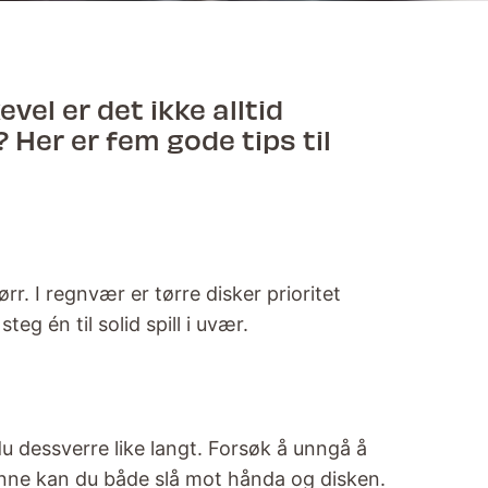
evel er det ikke alltid
 Her er fem gode tips til
r. I regnvær er tørre disker prioritet
eg én til solid spill i uvær.
du dessverre like langt. Forsøk å unngå å
denne kan du både slå mot hånda og disken.