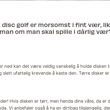
t disc golf er morsomst i fint vær, lik
man om man skal spille i dårlig vær?
r ned kan det være veldig vanskelig å holde disken tør
 slett ufattelig krevende å kaste den. Tørre disker er st
nder! Hvis disken er tørr, men henda dine våte, da er 
nda. Vi anbefaler også å ha en dirtbag tilgjengelig, 