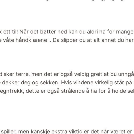
 ett til! Når det bøtter ned kan du aldri ha for man
 våte håndklæene i. Da slipper du at alt annet du har 
sker tørre, men det er også veldig greit at du unngår
e dekker deg og sekken. Hvis vindene virkelig står på 
gntrekk, dette er også strålende å ha for å holde sek
spiller, men kanskje ekstra viktig er det når været er 